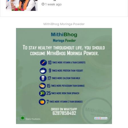
1 week ago
MithiBhog Moringa Powder