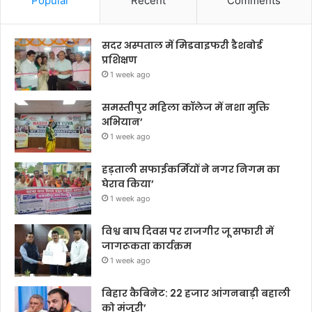
Popular
Recent
Comments
सदर अस्पताल में मिडवाइफरी डैशबोर्ड
प्रशिक्षण
1 week ago
समस्तीपुर महिला कॉलेज में नशा मुक्ति
अभियान’
1 week ago
हड़ताली सफाईकर्मियों ने नगर निगम का
घेराव किया’
1 week ago
विश्व बाघ दिवस पर राजगीर जू सफारी में
जागरूकता कार्यक्रम
1 week ago
बिहार कैबिनेट: 22 हजार आंगनबाड़ी बहाली
को मंजूरी’