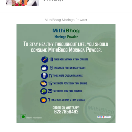
MithiBhog Moringa Powder