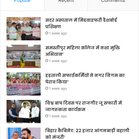
Popular
Recent
Comments
सदर अस्पताल में मिडवाइफरी डैशबोर्ड
प्रशिक्षण
1 week ago
समस्तीपुर महिला कॉलेज में नशा मुक्ति
अभियान’
1 week ago
हड़ताली सफाईकर्मियों ने नगर निगम का
घेराव किया’
1 week ago
विश्व बाघ दिवस पर राजगीर जू सफारी में
जागरूकता कार्यक्रम
1 week ago
बिहार कैबिनेट: 22 हजार आंगनबाड़ी बहाली
को मंजूरी’