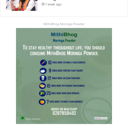
1 week ago
MithiBhog Moringa Powder