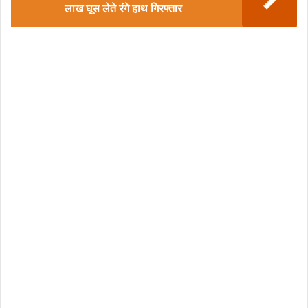
लाख घूस लेते रंगे हाथ गिरफ्तार