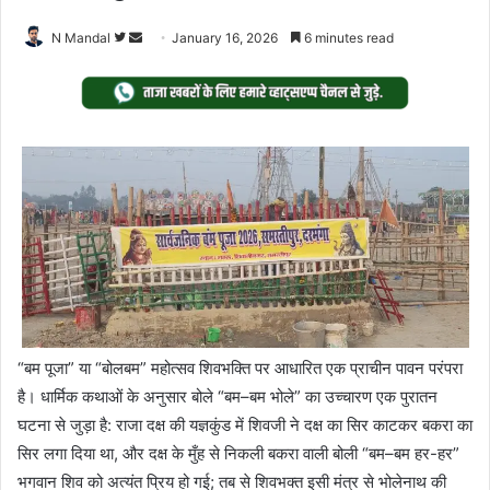
Follow
Send
N Mandal
January 16, 2026
6 minutes read
on
an
Twitter
email
“बम पूजा” या “बोलबम” महोत्सव शिवभक्ति पर आधारित एक प्राचीन पावन परंपरा
है। धार्मिक कथाओं के अनुसार बोले “बम–बम भोले” का उच्चारण एक पुरातन
घटना से जुड़ा है: राजा दक्ष की यज्ञकुंड में शिवजी ने दक्ष का सिर काटकर बकरा का
सिर लगा दिया था, और दक्ष के मुँह से निकली बकरा वाली बोली “बम–बम हर-हर”
भगवान शिव को अत्यंत प्रिय हो गई; तब से शिवभक्त इसी मंत्र से भोलेनाथ की