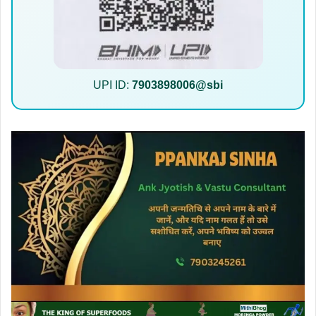
UPI ID:
7903898006@sbi