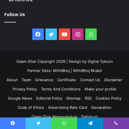
Follow Us
Facebook
Twitter
YouTube
Instagram
WhatsApp
Gaam Ghar Copyright 2026 | Design by
Digital Tykoon
Partner Sites:
MithiBhoj
|
MithiBhoj Bhakti
About
Team
Grievance
Certificate
Contact Us
Disclaimer
Privacy Policy
Terms And Conditions
Make your profile
Google News
Editorial Policy
Sitemap
RSS
Cookies Policy
Code of Ethics
Advertising Rate Card
Declaration
Gaam Ghar Memorandum
Dailyhunt
Support Independent Journalism
Wikipedia
Grokipedia
Facebook
Twitter
WhatsApp
Telegram
Viber