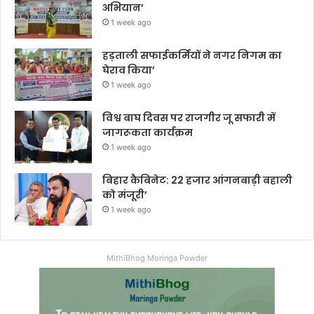
अभियान’
1 week ago
हड़ताली सफाईकर्मियों ने नगर निगम का
घेराव किया’
1 week ago
विश्व बाघ दिवस पर राजगीर जू सफारी में
जागरूकता कार्यक्रम
1 week ago
बिहार कैबिनेट: 22 हजार आंगनबाड़ी बहाली
को मंजूरी’
1 week ago
MithiBhog Moringa Powder