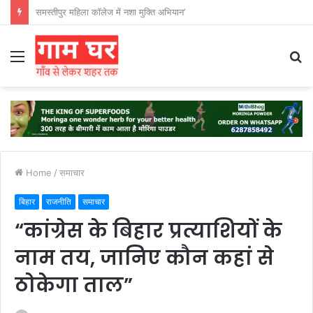
हड़ताली सफाईकर्मियों ने नगर निगम का घेराव किया’
Menu
S
fo
Home
/
समाचार
बिहार
राजनीति
समाचार
“कांग्रेस के बिहार प्रत्याशियों के
नाम तय, जानिए कौन कहां से
ठोकेगा ताल”