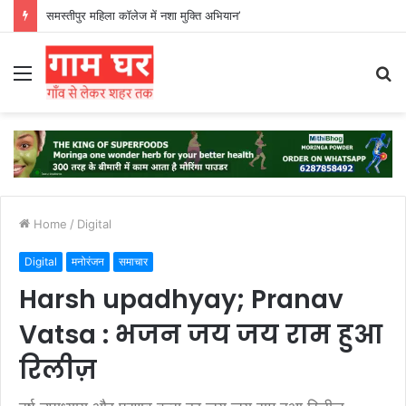
हड़ताली सफाईकर्मियों ने नगर निगम का घेराव किया’
Menu
S
fo
Home
/
Digital
Digital
मनोरंजन
समाचार
Harsh upadhyay; Pranav
Vatsa : भजन जय जय राम हुआ
रिलीज़