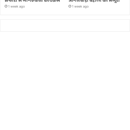
सफारी में जागरूकता कार्यक्रम
आंगनबाड़ी बहाली को मंजूरी’
1 week ago
1 week ago