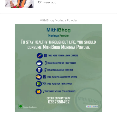
1 week ago
MithiBhog Moringa Powder