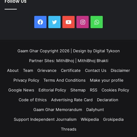
Follow Us
Facebook
Twitter
YouTube
Instagram
WhatsApp
Gaam Ghar Copyright 2026 | Design by
Digital Tykoon
Partner Sites:
MithiBhoj
|
MithiBhoj Bhakti
About
Team
Grievance
Certificate
Contact Us
Disclaimer
Privacy Policy
Terms And Conditions
Make your profile
Google News
Editorial Policy
Sitemap
RSS
Cookies Policy
Code of Ethics
Advertising Rate Card
Declaration
Gaam Ghar Memorandum
Dailyhunt
Support Independent Journalism
Wikipedia
Grokipedia
Threads