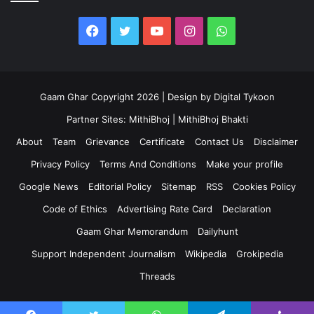
Facebook
Twitter
YouTube
Instagram
WhatsApp
Gaam Ghar Copyright 2026 | Design by
Digital Tykoon
Partner Sites:
MithiBhoj
|
MithiBhoj Bhakti
About
Team
Grievance
Certificate
Contact Us
Disclaimer
Privacy Policy
Terms And Conditions
Make your profile
Google News
Editorial Policy
Sitemap
RSS
Cookies Policy
Code of Ethics
Advertising Rate Card
Declaration
Gaam Ghar Memorandum
Dailyhunt
Support Independent Journalism
Wikipedia
Grokipedia
Threads