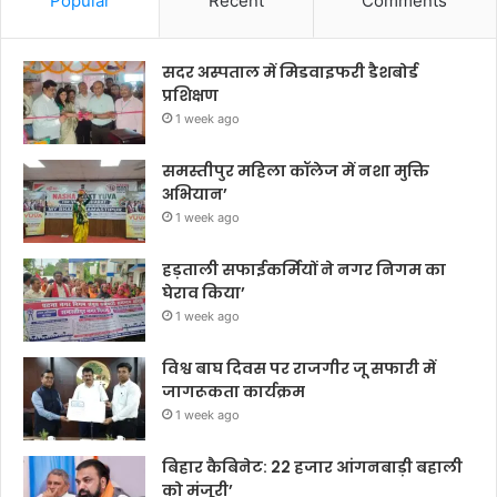
Popular
Recent
Comments
सदर अस्पताल में मिडवाइफरी डैशबोर्ड
प्रशिक्षण
1 week ago
समस्तीपुर महिला कॉलेज में नशा मुक्ति
अभियान’
1 week ago
हड़ताली सफाईकर्मियों ने नगर निगम का
घेराव किया’
1 week ago
विश्व बाघ दिवस पर राजगीर जू सफारी में
जागरूकता कार्यक्रम
1 week ago
बिहार कैबिनेट: 22 हजार आंगनबाड़ी बहाली
को मंजूरी’