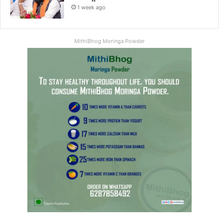
1 week ago
MithiBhog Moringa Powder