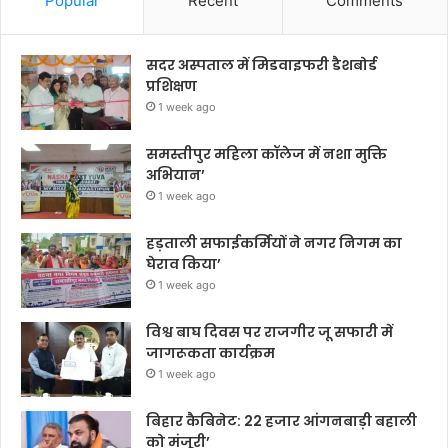
Popular
Recent
Comments
सदर अस्पताल में मिडवाइफरी डैशबोर्ड
प्रशिक्षण
1 week ago
समस्तीपुर महिला कॉलेज में नशा मुक्ति
अभियान’
1 week ago
हड़ताली सफाईकर्मियों ने नगर निगम का
घेराव किया’
1 week ago
विश्व बाघ दिवस पर राजगीर जू सफारी में
जागरूकता कार्यक्रम
1 week ago
बिहार कैबिनेट: 22 हजार आंगनबाड़ी बहाली
को मंजूरी’