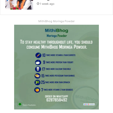
1 week ago
MithiBhog Moringa Powder