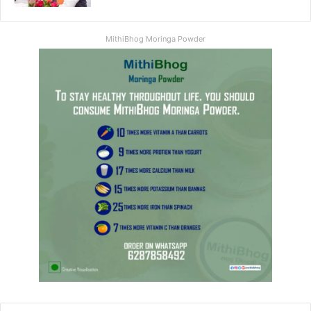
MithiBhog Moringa Powder