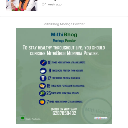
1 week ago
MithiBhog Moringa Powder