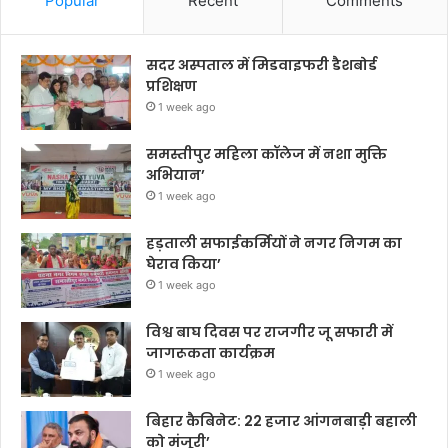
Popular
Recent
Comments
सदर अस्पताल में मिडवाइफरी डैशबोर्ड
प्रशिक्षण
1 week ago
समस्तीपुर महिला कॉलेज में नशा मुक्ति
अभियान’
1 week ago
हड़ताली सफाईकर्मियों ने नगर निगम का
घेराव किया’
1 week ago
विश्व बाघ दिवस पर राजगीर जू सफारी में
जागरूकता कार्यक्रम
1 week ago
बिहार कैबिनेट: 22 हजार आंगनबाड़ी बहाली
को मंजूरी’