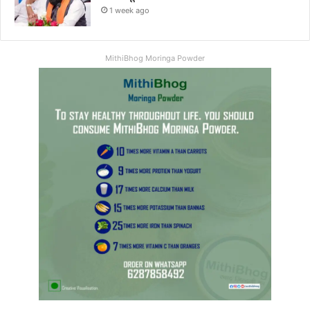
1 week ago
MithiBhog Moringa Powder