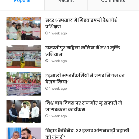
Popular
Recent
Comments
सदर अस्पताल में मिडवाइफरी डैशबोर्ड
प्रशिक्षण
1 week ago
समस्तीपुर महिला कॉलेज में नशा मुक्ति
अभियान’
1 week ago
हड़ताली सफाईकर्मियों ने नगर निगम का
घेराव किया’
1 week ago
विश्व बाघ दिवस पर राजगीर जू सफारी में
जागरूकता कार्यक्रम
1 week ago
बिहार कैबिनेट: 22 हजार आंगनबाड़ी बहाली
को मंजूरी’