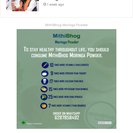
1 week ago
MithiBhog Moringa Powder