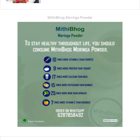
MithiBhog Moringa Powder