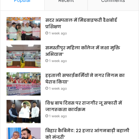
Popular
Recent
Comments
सदर अस्पताल में मिडवाइफरी डैशबोर्ड
प्रशिक्षण
1 week ago
समस्तीपुर महिला कॉलेज में नशा मुक्ति
अभियान’
1 week ago
हड़ताली सफाईकर्मियों ने नगर निगम का
घेराव किया’
1 week ago
विश्व बाघ दिवस पर राजगीर जू सफारी में
जागरूकता कार्यक्रम
1 week ago
बिहार कैबिनेट: 22 हजार आंगनबाड़ी बहाली
को मंजूरी’