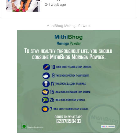
1 week ago
MithiBhog Moringa Powder