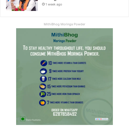
1 week ago
MithiBhog Moringa Powder