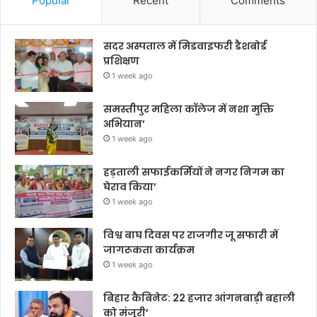
Popular
Recent
Comments
सदर अस्पताल में मिडवाइफरी डैशबोर्ड
प्रशिक्षण
1 week ago
समस्तीपुर महिला कॉलेज में नशा मुक्ति
अभियान’
1 week ago
हड़ताली सफाईकर्मियों ने नगर निगम का
घेराव किया’
1 week ago
विश्व बाघ दिवस पर राजगीर जू सफारी में
जागरूकता कार्यक्रम
1 week ago
बिहार कैबिनेट: 22 हजार आंगनबाड़ी बहाली
को मंजूरी’