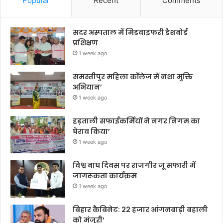
Popular
Recent
Comments
सदर अस्पताल में मिडवाइफरी डैशबोर्ड
प्रशिक्षण
1 week ago
समस्तीपुर महिला कॉलेज में नशा मुक्ति
अभियान’
1 week ago
हड़ताली सफाईकर्मियों ने नगर निगम का
घेराव किया’
1 week ago
विश्व बाघ दिवस पर राजगीर जू सफारी में
जागरूकता कार्यक्रम
1 week ago
बिहार कैबिनेट: 22 हजार आंगनबाड़ी बहाली
को मंजूरी’