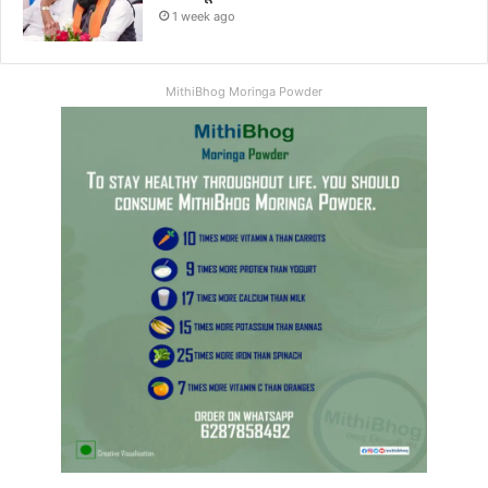
1 week ago
MithiBhog Moringa Powder