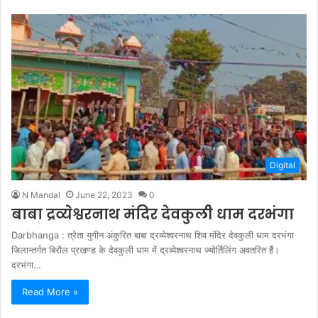
Digital
N Mandal
June 22, 2023
0
बाबा द्रव्येश्वरनाथ मंदिर देवकुली धाम दरभंगा
Darbhanga : त्रेता युगीन अंकुरित बाबा द्रव्येश्वरनाथ शिव मंदिर देवकुली धाम दरभंगा
जिलान्तर्गत बिरौल प्रखण्ड के देवकुली धाम में द्रव्येश्वरनाथ ज्योर्तिलिंग अवतरित हैं।
दरभंगा…
Read More »