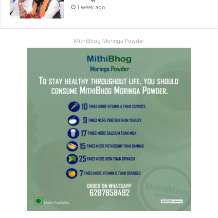
1 week ago
MithiBhog Moringa Powder