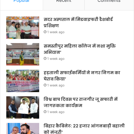
Popular
Recent
Comments
सदर अस्पताल में मिडवाइफरी डैशबोर्ड
प्रशिक्षण
1 week ago
समस्तीपुर महिला कॉलेज में नशा मुक्ति
अभियान’
1 week ago
हड़ताली सफाईकर्मियों ने नगर निगम का
घेराव किया’
1 week ago
विश्व बाघ दिवस पर राजगीर जू सफारी में
जागरूकता कार्यक्रम
1 week ago
बिहार कैबिनेट: 22 हजार आंगनबाड़ी बहाली
को मंजूरी’