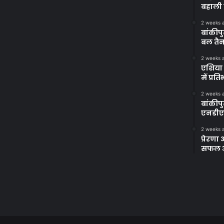
बहाली 
2 weeks 
बांकीपु
बल तैन
2 weeks 
एशिया 
में प्र
2 weeks 
बांकीप
एनडीए
2 weeks 
प्रेरण
सफल अभ