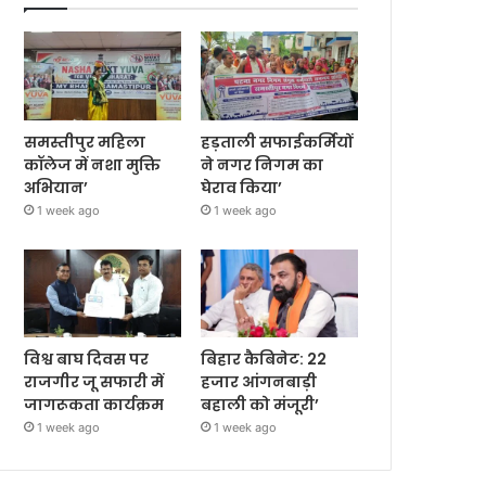
समस्तीपुर महिला
हड़ताली सफाईकर्मियों
कॉलेज में नशा मुक्ति
ने नगर निगम का
अभियान’
घेराव किया’
1 week ago
1 week ago
विश्व बाघ दिवस पर
बिहार कैबिनेट: 22
राजगीर जू सफारी में
हजार आंगनबाड़ी
जागरूकता कार्यक्रम
बहाली को मंजूरी’
1 week ago
1 week ago