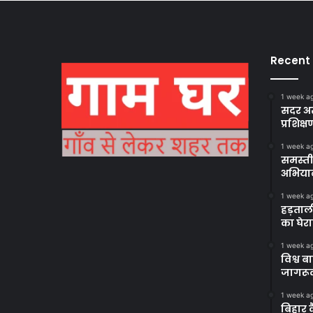
Recent
1 week a
सदर अस
प्रशिक्ष
1 week a
समस्ती
अभिया
1 week a
हड़ताल
का घेर
1 week a
विश्व 
जागरूक
1 week a
बिहार 