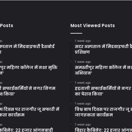
 Posts
Most Viewed Posts
go
1 week ago
्पताल में मिडवाइफरी डैशबोर्ड
सदर अस्पताल में मिडवाइफरी डै
ण
प्रशिक्षण
go
1 week ago
पुर महिला कॉलेज में नशा मुक्ति
समस्तीपुर महिला कॉलेज में नश
न’
अभियान’
go
1 week ago
ी सफाईकर्मियों ने नगर निगम
हड़ताली सफाईकर्मियों ने नग
ाव किया’
का घेराव किया’
go
1 week ago
बाघ दिवस पर राजगीर जू सफारी में
विश्व बाघ दिवस पर राजगीर जू स
ता कार्यक्रम
जागरूकता कार्यक्रम
go
1 week ago
कैबिनेट: 22 हजार आंगनबाड़ी
बिहार कैबिनेट: 22 हजार आंगन