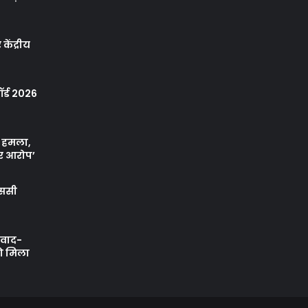
केंद्रीय
र्ड 2026
ा हमला,
र आरोप’
एससी
ी वाद-
को मिला