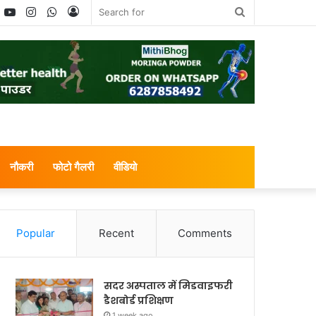
book
witter
YouTube
Instagram
WhatsApp
Log
Search
In
for
नौकरी
फोटो गैलरी
वीडियो
Popular
Recent
Comments
सदर अस्पताल में मिडवाइफरी
डैशबोर्ड प्रशिक्षण
1 week ago