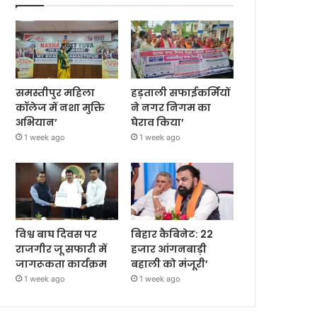
समस्तीपुर महिला
हड़ताली सफाईकर्मियों
कॉलेज में नशा मुक्ति
ने नगर निगम का
अभियान’
घेराव किया’
1 week ago
1 week ago
विश्व बाघ दिवस पर
बिहार कैबिनेट: 22
राजगीर जू सफारी में
हजार आंगनबाड़ी
जागरूकता कार्यक्रम
बहाली को मंजूरी’
1 week ago
1 week ago