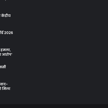
केंद्रीय
र्ड 2026
ा हमला,
र आरोप’
एससी
ी वाद-
को मिला