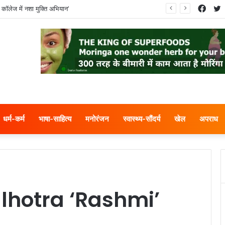
Face
T
 कॉलेज में नशा मुक्ति अभियान’
धर्म-कर्म
भाषा-साहित्य
मनोरंजन
स्वास्थ्य-सौंदर्य
खेल
अपराध
lhotra ‘Rashmi’