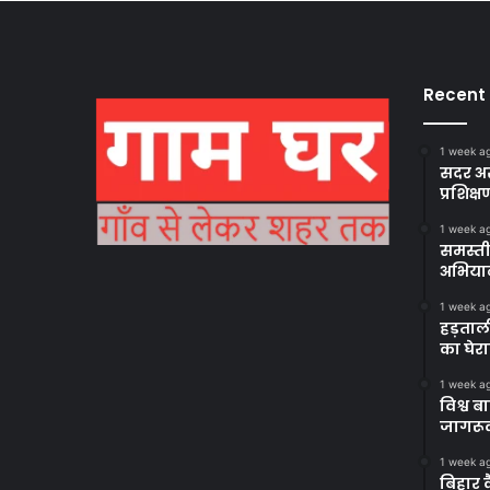
Recent
1 week a
सदर अस
प्रशिक्ष
1 week a
समस्ती
अभिया
1 week a
हड़ताल
का घेर
1 week a
विश्व 
जागरूक
1 week a
बिहार 