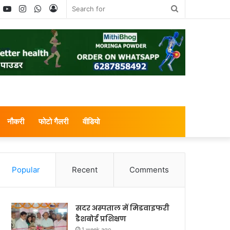
book
witter
YouTube
Instagram
WhatsApp
Log
Search
In
for
नौकरी
फोटो गैलरी
वीडियो
Popular
Recent
Comments
सदर अस्पताल में मिडवाइफरी
डैशबोर्ड प्रशिक्षण
1 week ago