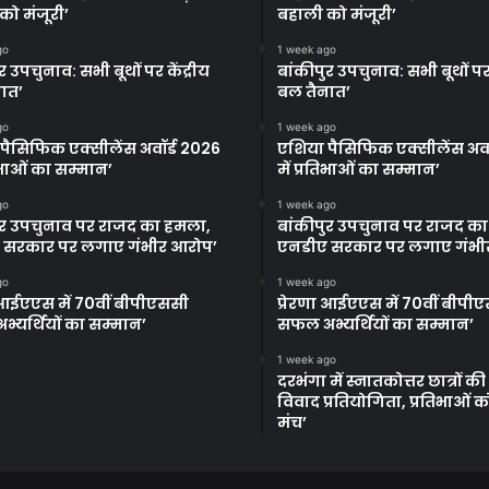
को मंजूरी’
बहाली को मंजूरी’
go
1 week ago
र उपचुनाव: सभी बूथों पर केंद्रीय
बांकीपुर उपचुनाव: सभी बूथों पर 
ात’
बल तैनात’
go
1 week ago
पैसिफिक एक्सीलेंस अवॉर्ड 2026
एशिया पैसिफिक एक्सीलेंस अवॉ
तिभाओं का सम्मान’
में प्रतिभाओं का सम्मान’
go
1 week ago
ुर उपचुनाव पर राजद का हमला,
बांकीपुर उपचुनाव पर राजद क
 सरकार पर लगाए गंभीर आरोप’
एनडीए सरकार पर लगाए गंभी
go
1 week ago
ा आईएएस में 70वीं बीपीएससी
प्रेरणा आईएएस में 70वीं बीपी
्यर्थियों का सम्मान’
सफल अभ्यर्थियों का सम्मान’
1 week ago
दरभंगा में स्नातकोत्तर छात्रों क
विवाद प्रतियोगिता, प्रतिभाओं 
मंच’