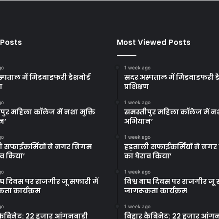
 Posts
Most Viewed Posts
go
1 week ago
्पताल में मिडवाइफरी डैशबोर्ड
सदर अस्पताल में मिडवाइफरी डै
ण
प्रशिक्षण
go
1 week ago
पुर महिला कॉलेज में नशा मुक्ति
समस्तीपुर महिला कॉलेज में नश
न’
अभियान’
go
1 week ago
ी सफाईकर्मियों ने नगर निगम
हड़ताली सफाईकर्मियों ने नग
ाव किया’
का घेराव किया’
go
1 week ago
बाघ दिवस पर राजगीर जू सफारी में
विश्व बाघ दिवस पर राजगीर जू स
ता कार्यक्रम
जागरूकता कार्यक्रम
go
1 week ago
कैबिनेट: 22 हजार आंगनबाड़ी
बिहार कैबिनेट: 22 हजार आंगन