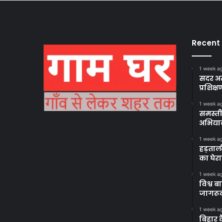
Recent
1 week a
सदर अस
प्रशिक्ष
1 week a
समस्ती
अभिया
1 week a
हड़ताल
का घेर
1 week a
विश्व 
जागरूक
1 week a
बिहार 