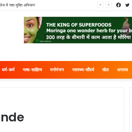
Face
T
ेज में नशा मुक्ति अभियान’
धर्म-कर्म
भाषा-साहित्य
मनोरंजन
स्वास्थ्य-सौंदर्य
खेल
अपराध
ande