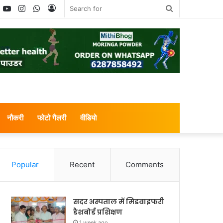
book
witter
YouTube
Instagram
WhatsApp
Log
Search
In
for
नौकरी
फोटो गैलरी
वीडियो
Popular
Recent
Comments
सदर अस्पताल में मिडवाइफरी
डैशबोर्ड प्रशिक्षण
1 week ago