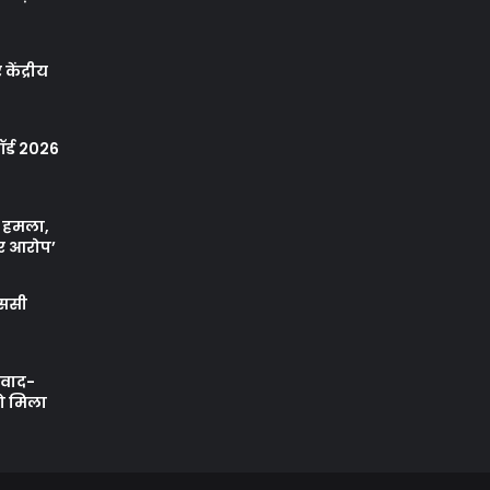
केंद्रीय
र्ड 2026
ा हमला,
र आरोप’
एससी
ी वाद-
को मिला