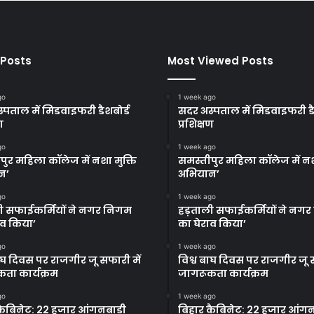
 Posts
Most Viewed Posts
go
1 week ago
्पताल में मिडवाइफरी डैशबोर्ड
सदर अस्पताल में मिडवाइफरी डै
ण
प्रशिक्षण
go
1 week ago
पुर महिला कॉलेज में नशा मुक्ति
समस्तीपुर महिला कॉलेज में नश
न’
अभियान’
go
1 week ago
ी सफाईकर्मियों ने नगर निगम
हड़ताली सफाईकर्मियों ने नग
ाव किया’
का घेराव किया’
go
1 week ago
बाघ दिवस पर राजगीर जू सफारी में
विश्व बाघ दिवस पर राजगीर जू स
ता कार्यक्रम
जागरूकता कार्यक्रम
go
1 week ago
कैबिनेट: 22 हजार आंगनबाड़ी
बिहार कैबिनेट: 22 हजार आंगन