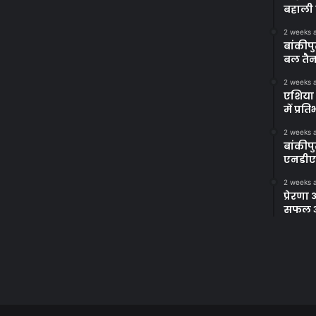
बहाली 
2 weeks 
बांकीपु
बल तैन
2 weeks 
एशिया 
में प्र
2 weeks 
बांकीप
एनडीए
2 weeks 
प्रेरण
सफल अभ