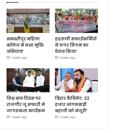
समस्तीपुर महिला
हड़ताली सफाईकर्मियों
कॉलेज में नशा मुक्ति
ने नगर निगम का
अभियान’
घेराव किया’
1 week ago
1 week ago
विश्व बाघ दिवस पर
बिहार कैबिनेट: 22
राजगीर जू सफारी में
हजार आंगनबाड़ी
जागरूकता कार्यक्रम
बहाली को मंजूरी’
1 week ago
1 week ago