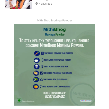
7 days ago
MithiBhog Moringa Powder