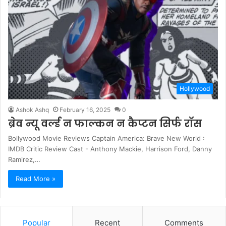
Hollywood
Ashok Ashq
February 16, 2025
0
ब्रेव न्यू वर्ल्ड न फाल्कन न कैप्टन सिर्फ रॉस
Bollywood Movie Reviews Captain America: Brave New World :
IMDB Critic Review Cast - Anthony Mackie, Harrison Ford, Danny
Ramirez,…
Read More »
Popular
Recent
Comments