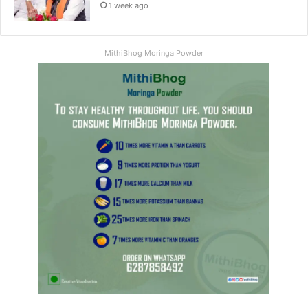
1 week ago
MithiBhog Moringa Powder