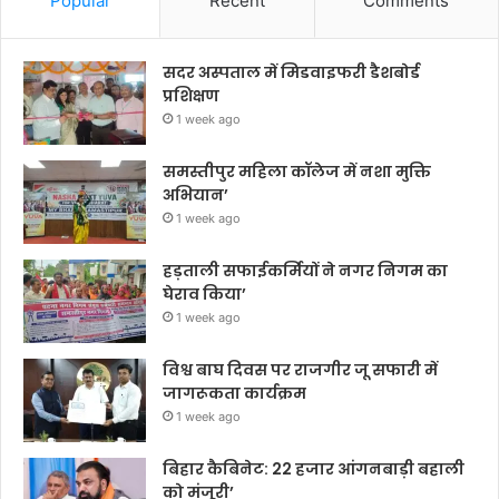
Popular
Recent
Comments
सदर अस्पताल में मिडवाइफरी डैशबोर्ड
प्रशिक्षण
1 week ago
समस्तीपुर महिला कॉलेज में नशा मुक्ति
अभियान’
1 week ago
हड़ताली सफाईकर्मियों ने नगर निगम का
घेराव किया’
1 week ago
विश्व बाघ दिवस पर राजगीर जू सफारी में
जागरूकता कार्यक्रम
1 week ago
बिहार कैबिनेट: 22 हजार आंगनबाड़ी बहाली
को मंजूरी’