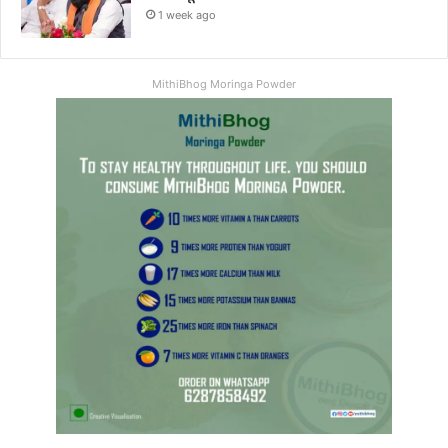
1 week ago
MithiBhog Moringa Powder