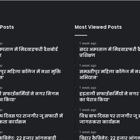
 Posts
Most Viewed Posts
go
1 week ago
्पताल में मिडवाइफरी डैशबोर्ड
सदर अस्पताल में मिडवाइफरी डै
ण
प्रशिक्षण
go
1 week ago
पुर महिला कॉलेज में नशा मुक्ति
समस्तीपुर महिला कॉलेज में नश
न’
अभियान’
go
1 week ago
ी सफाईकर्मियों ने नगर निगम
हड़ताली सफाईकर्मियों ने नग
ाव किया’
का घेराव किया’
go
1 week ago
बाघ दिवस पर राजगीर जू सफारी में
विश्व बाघ दिवस पर राजगीर जू स
ता कार्यक्रम
जागरूकता कार्यक्रम
go
1 week ago
कैबिनेट: 22 हजार आंगनबाड़ी
बिहार कैबिनेट: 22 हजार आंगन