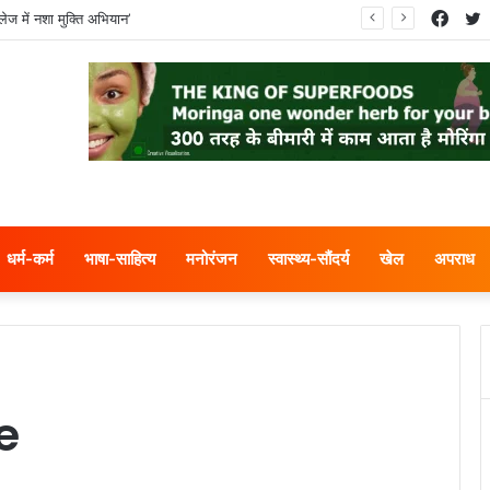
Face
T
ेज में नशा मुक्ति अभियान’
धर्म-कर्म
भाषा-साहित्य
मनोरंजन
स्वास्थ्य-सौंदर्य
खेल
अपराध
e