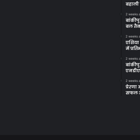
बहाली 
2 weeks 
बांकीपु
बल तैन
2 weeks 
एशिया 
में प्र
2 weeks 
बांकीप
एनडीए
2 weeks 
प्रेरण
सफल अभ