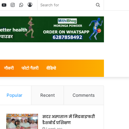
book
witter
YouTube
Instagram
WhatsApp
Log
Search
In
for
नौकरी
फोटो गैलरी
वीडियो
Popular
Recent
Comments
सदर अस्पताल में मिडवाइफरी
डैशबोर्ड प्रशिक्षण
1 week ago