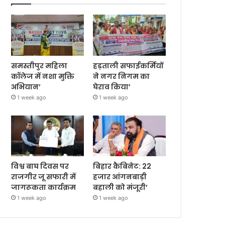
समस्तीपुर महिला
हड़ताली सफाईकर्मियों
कॉलेज में नशा मुक्ति
ने नगर निगम का
अभियान’
घेराव किया’
1 week ago
1 week ago
विश्व बाघ दिवस पर
बिहार कैबिनेट: 22
राजगीर जू सफारी में
हजार आंगनबाड़ी
जागरूकता कार्यक्रम
बहाली को मंजूरी’
1 week ago
1 week ago