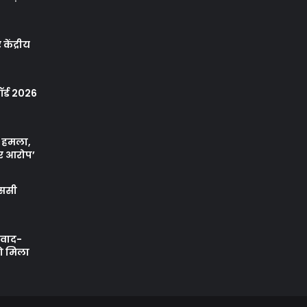
केंद्रीय
र्ड 2026
ा हमला,
र आरोप’
एससी
ी वाद-
को मिला