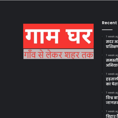
Recent
1 week a
सदर अस
प्रशिक्ष
1 week a
समस्ती
अभिया
1 week a
हड़ताल
का घेर
1 week a
विश्व 
जागरूक
1 week a
बिहार 