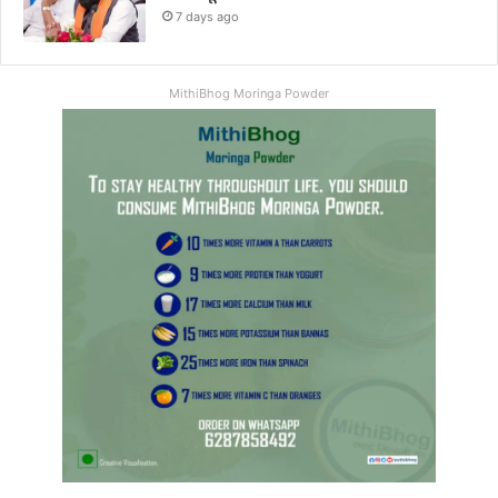
7 days ago
MithiBhog Moringa Powder