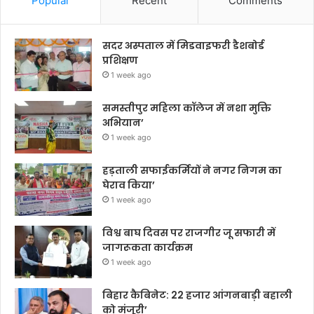
Popular
Recent
Comments
सदर अस्पताल में मिडवाइफरी डैशबोर्ड
प्रशिक्षण
1 week ago
समस्तीपुर महिला कॉलेज में नशा मुक्ति
अभियान’
1 week ago
हड़ताली सफाईकर्मियों ने नगर निगम का
घेराव किया’
1 week ago
विश्व बाघ दिवस पर राजगीर जू सफारी में
जागरूकता कार्यक्रम
1 week ago
बिहार कैबिनेट: 22 हजार आंगनबाड़ी बहाली
को मंजूरी’