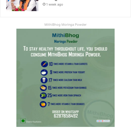
1 week ago
MithiBhog Moringa Powder