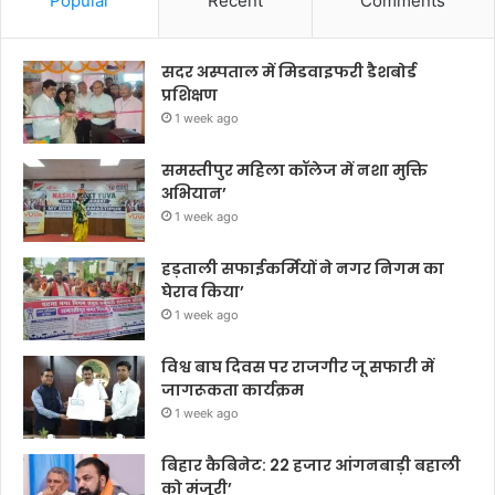
Popular
Recent
Comments
सदर अस्पताल में मिडवाइफरी डैशबोर्ड
प्रशिक्षण
1 week ago
समस्तीपुर महिला कॉलेज में नशा मुक्ति
अभियान’
1 week ago
हड़ताली सफाईकर्मियों ने नगर निगम का
घेराव किया’
1 week ago
विश्व बाघ दिवस पर राजगीर जू सफारी में
जागरूकता कार्यक्रम
1 week ago
बिहार कैबिनेट: 22 हजार आंगनबाड़ी बहाली
को मंजूरी’