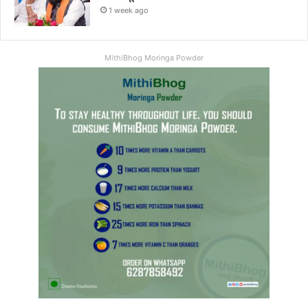
1 week ago
MithiBhog Moringa Powder