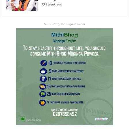
1 week ago
MithiBhog Moringa Powder