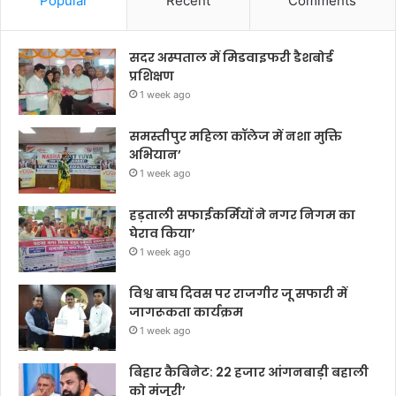
Popular
Recent
Comments
सदर अस्पताल में मिडवाइफरी डैशबोर्ड
प्रशिक्षण
1 week ago
समस्तीपुर महिला कॉलेज में नशा मुक्ति
अभियान’
1 week ago
हड़ताली सफाईकर्मियों ने नगर निगम का
घेराव किया’
1 week ago
विश्व बाघ दिवस पर राजगीर जू सफारी में
जागरूकता कार्यक्रम
1 week ago
बिहार कैबिनेट: 22 हजार आंगनबाड़ी बहाली
को मंजूरी’