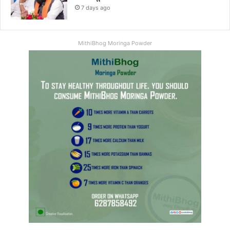
7 days ago
MithiBhog Moringa Powder