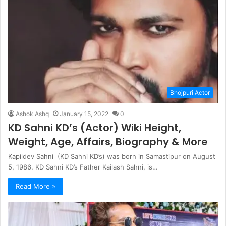
Bhojpuri Actor
Ashok Ashq
January 15, 2022
0
KD Sahni KD’s (Actor) Wiki Height,
Weight, Age, Affairs, Biography & More
Kapildev Sahni (KD Sahni KD’s) was born in Samastipur on August
5, 1986. KD Sahni KD’s Father Kailash Sahni, is…
Read More »