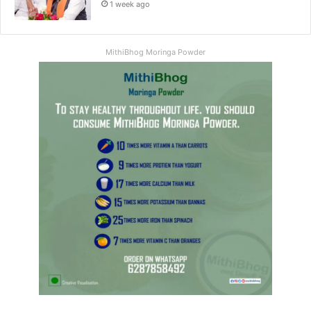
1 week ago
MithiBhog Moringa Powder