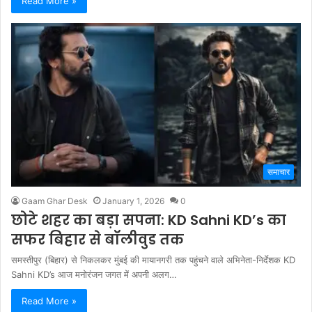
Read More »
समाचार
Gaam Ghar Desk
January 1, 2026
0
छोटे शहर का बड़ा सपना: KD Sahni KD’s का
सफर बिहार से बॉलीवुड तक
समस्तीपुर (बिहार) से निकलकर मुंबई की मायानगरी तक पहुंचने वाले अभिनेता-निर्देशक KD
Sahni KD’s आज मनोरंजन जगत में अपनी अलग…
Read More »