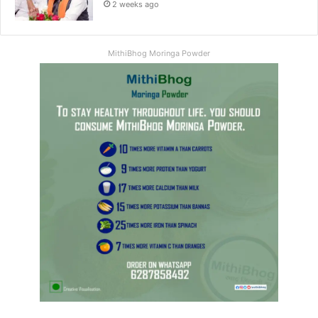
2 weeks ago
MithiBhog Moringa Powder