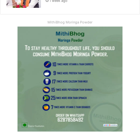
1 week ago
MithiBhog Moringa Powder