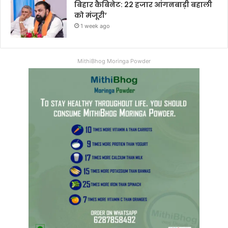
बिहार कैबिनेट: 22 हजार आंगनबाड़ी बहाली
को मंजूरी’
1 week ago
MithiBhog Moringa Powder