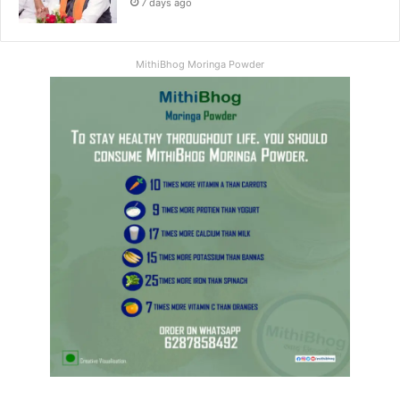
7 days ago
MithiBhog Moringa Powder